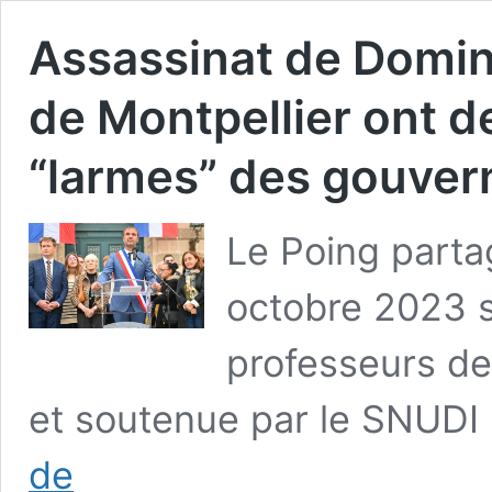
Assassinat de Domin
de Montpellier ont d
“larmes” des gouver
Le Poing parta
octobre 2023 s
professeurs de
et soutenue par le SNUDI
Assassinat
de
de