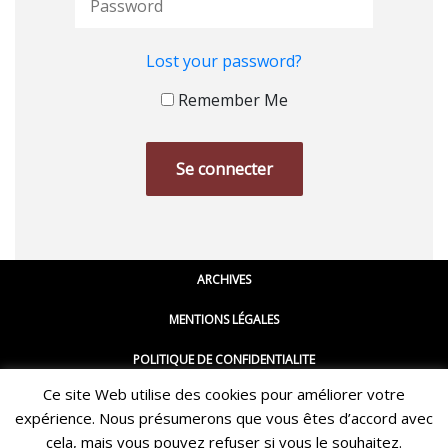
Lost your password?
Remember Me
ARCHIVES
Vous n'avez pas encore de compte ?
MENTIONS LÉGALES
Inscrivez-vous ici !
POLITIQUE DE CONFIDENTIALITE
Ce site Web utilise des cookies pour améliorer votre
CGU
expérience. Nous présumerons que vous êtes d’accord avec
Restez informé·e des dernières actualités du Poing !
CONTACT
cela, mais vous pouvez refuser si vous le souhaitez.