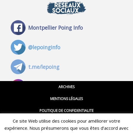
RÉSEAUX
SOCIAUX
Montpellier Poing Info
@lepoinginfo
t.me/lepoing
@montpellierpoinginfo
ARCHIVES
MENTIONS LÉGALES
@lepoinginfo.bsky.social
POLITIQUE DE CONFIDENTIALITE
Ce site Web utilise des cookies pour améliorer votre
CGU
@LePoingMontpellier
expérience. Nous présumerons que vous êtes d’accord avec