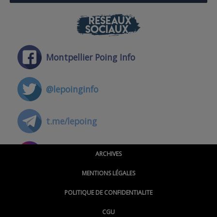
RÉSEAUX
SOCIAUX
Montpellier Poing Info
@lepoinginfo
t.me/lepoing
@montpellierpoinginfo
ARCHIVES
MENTIONS LÉGALES
@lepoinginfo.bsky.social
POLITIQUE DE CONFIDENTIALITE
CGU