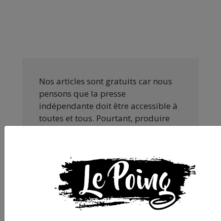
Nos articles sont gratuits car nous
pensons que la presse
indépendante doit être accessible à
toutes et tous. Pourtant, produire
une information engagée et de
qualité nécessite du temps et de
l’argent, surtout quand on refuse
d’être aux ordres de Bolloré et de
ses amis… Pourvu que ça dure ! Ça
tombe bien, ça ne tient qu’à vous :