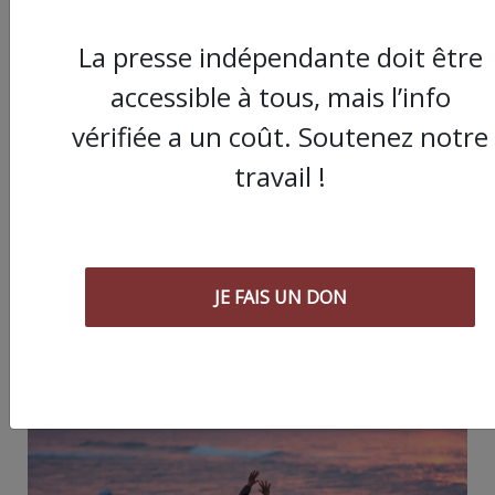
JE FAIS UN DON
La presse indépendante doit être
accessible à tous, mais l’info
vérifiée a un coût. Soutenez notre
Partager
travail !
cet article :
JE FAIS UN DON
ARTICLE AGORA SUIVANT :