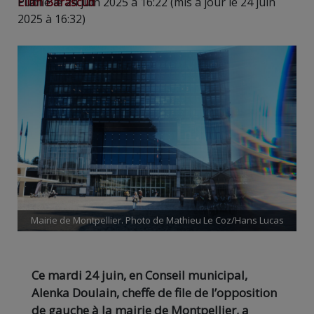
Elian Barascud
Publié le 24 juin 2025 à 16:22 (mis à jour le 24 juin
2025 à 16:32)
Mairie de Montpellier. Photo de Mathieu Le Coz/Hans Lucas
Ce mardi 24 juin, en Conseil municipal,
Alenka Doulain, cheffe de file de l’opposition
de gauche à la mairie de Montpellier, a