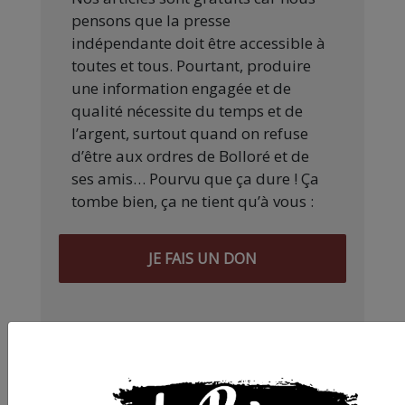
pensons que la presse
indépendante doit être accessible à
toutes et tous. Pourtant, produire
une information engagée et de
qualité nécessite du temps et de
l’argent, surtout quand on refuse
d’être aux ordres de Bolloré et de
ses amis… Pourvu que ça dure ! Ça
tombe bien, ça ne tient qu’à vous :
JE FAIS UN DON
Partager