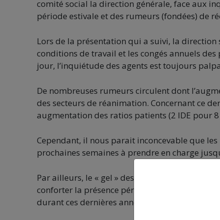
comité social la direction générale, face aux i
période estivale et des rumeurs (fondées) de réo
Lors de la présentation qui a suivi, la direction
conditions de travail et les congés annuels des 
jour, l’inquiétude des agents est toujours palp
De nombreuses rumeurs circulent dont l’augme
des secteurs de réanimation. Concernant ce dern
augmentation des ratios patients (2 IDE pour 8 
Cependant, il nous parait inconcevable que les
prochaines semaines à prendre en charge jusqu
Par ailleurs, le « gel » des mobilités qui va se
conforter la présence pérenne de nos profession
durant ces dernières années, crises sanitaires 