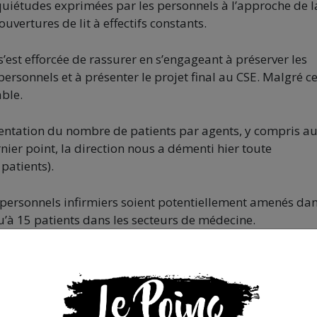
nquiétudes exprimées par les personnels à l’approche de l
uvertures de lit à effectifs constants.
 s’est efforcée de rassurer en s’engageant à préserver les
personnels et à présenter le projet final au CSE. Malgré ce
able.
ntation du nombre de patients par agents, y compris au
ier point, la direction nous a démenti hier toute
patients).
 personnels infirmiers soient potentiellement amenés dan
’à 15 patients dans les secteurs de médecine.
 prolonger durant la période estivale ne sera pas de nature
nels alors qu’ils ont déployé des efforts considérables
comprises.