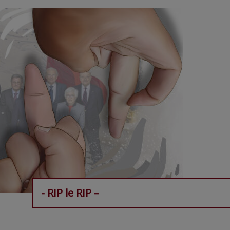
- RIP le RIP –