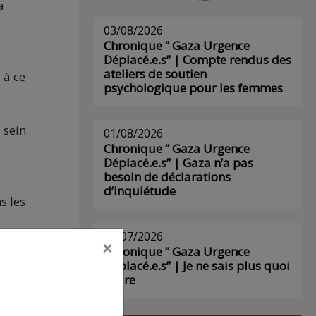
a
03/08/2026
Chronique ” Gaza Urgence
Déplacé.e.s” | Compte rendus des
ateliers de soutien
 à ce
psychologique pour les femmes
 sein
01/08/2026
Chronique ” Gaza Urgence
Déplacé.e.s” | Gaza n’a pas
besoin de déclarations
d’inquiétude
s les
29/07/2026
×
Chronique ” Gaza Urgence
 à
Déplacé.e.s” | Je ne sais plus quoi
écrire