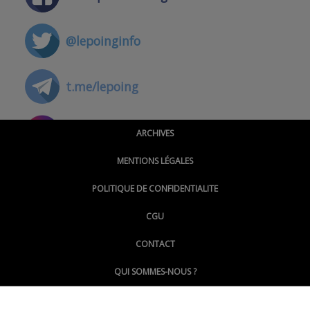
@lepoinginfo
t.me/lepoing
@montpellierpoinginfo
ARCHIVES
MENTIONS LÉGALES
@lepoinginfo.bsky.social
POLITIQUE DE CONFIDENTIALITE
CGU
@LePoingMontpellier
CONTACT
QUI SOMMES-NOUS ?