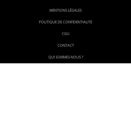
MENTIONS LÉGALES
@lepoinginfo.bsky.social
POLITIQUE DE CONFIDENTIALITE
CGU
@LePoingMontpellier
CONTACT
QUI SOMMES-NOUS ?