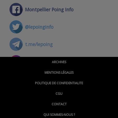
Montpellier Poing Info
@lepoinginfo
t.me/lepoing
@montpellierpoinginfo
ARCHIVES
MENTIONS LÉGALES
@lepoinginfo.bsky.social
POLITIQUE DE CONFIDENTIALITE
CGU
@LePoingMontpellier
CONTACT
QUI SOMMES-NOUS ?