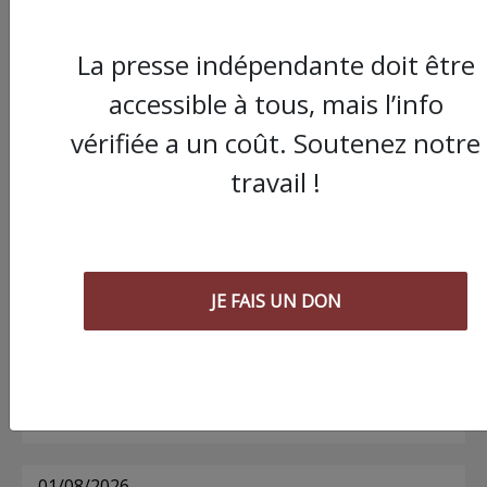
La presse indépendante doit être
Commander le dernier numéro papier du
accessible à tous, mais l’info
Poing !
vérifiée a un coût. Soutenez notre
travail !
Voir tous les numéros papier
AGORA
JE FAIS UN DON
03/08/2026
Chronique ” Gaza Urgence Déplacé.e.s” |
Compte rendus des ateliers de soutien
psychologique pour les femmes
01/08/2026