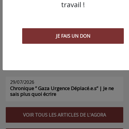
travail !
03/08/2026
Chronique ” Gaza Urgence Déplacé.e.s” |
Compte rendus des ateliers de soutien
psychologique pour les femmes
JE FAIS UN DON
01/08/2026
Chronique ” Gaza Urgence Déplacé.e.s” | Gaza
n’a pas besoin de déclarations d’inquiétude
29/07/2026
Chronique ” Gaza Urgence Déplacé.e.s” | Je ne
sais plus quoi écrire
VOIR TOUS LES ARTICLES DE L'AGORA