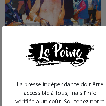
Commander le dernier numéro papier du
Poing !
La presse indépendante doit être
Voir tous les numéros papier
accessible à tous, mais l’info
vérifiée a un coût. Soutenez notre
AGORA