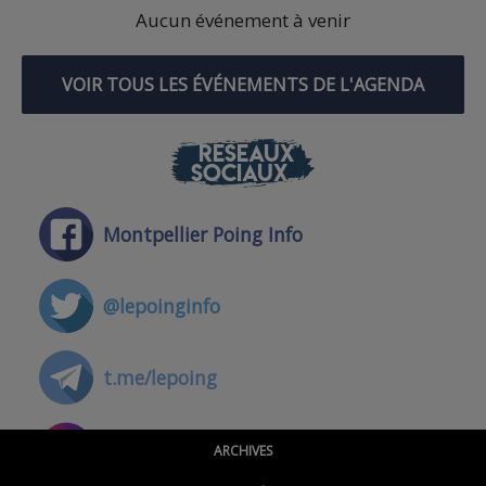
Aucun événement à venir
VOIR TOUS LES ÉVÉNEMENTS DE L'AGENDA
RÉSEAUX
SOCIAUX
Montpellier Poing Info
@lepoinginfo
t.me/lepoing
@montpellierpoinginfo
ARCHIVES