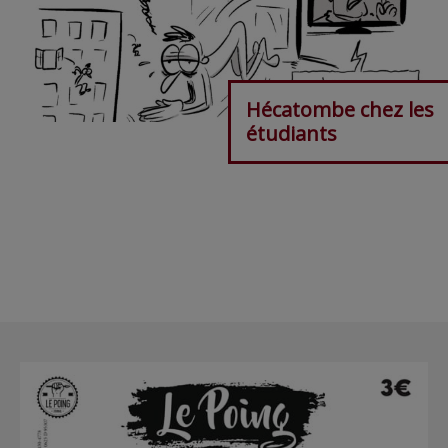
Hécatombe chez les
étudiants