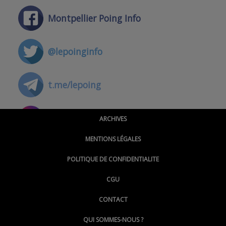
Montpellier Poing Info
@lepoinginfo
t.me/lepoing
@montpellierpoinginfo
ARCHIVES
MENTIONS LÉGALES
@lepoinginfo.bsky.social
POLITIQUE DE CONFIDENTIALITE
CGU
@LePoingMontpellier
CONTACT
QUI SOMMES-NOUS ?