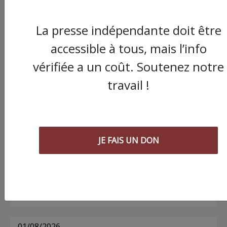
La presse indépendante doit être
Commander le dernier numéro papier du
accessible à tous, mais l’info
Poing !
vérifiée a un coût. Soutenez notre
travail !
Voir tous les numéros papier
AGORA
JE FAIS UN DON
03/08/2026
Chronique ” Gaza Urgence Déplacé.e.s” |
Compte rendus des ateliers de soutien
psychologique pour les femmes
01/08/2026