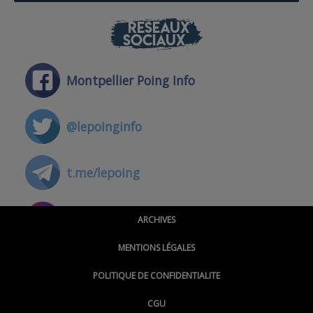
RÉSEAUX
SOCIAUX
Montpellier Poing Info
@lepoinginfo
t.me/lepoing
@montpellierpoinginfo
ARCHIVES
MENTIONS LÉGALES
@lepoinginfo.bsky.social
POLITIQUE DE CONFIDENTIALITE
CGU
@LePoingMontpellier