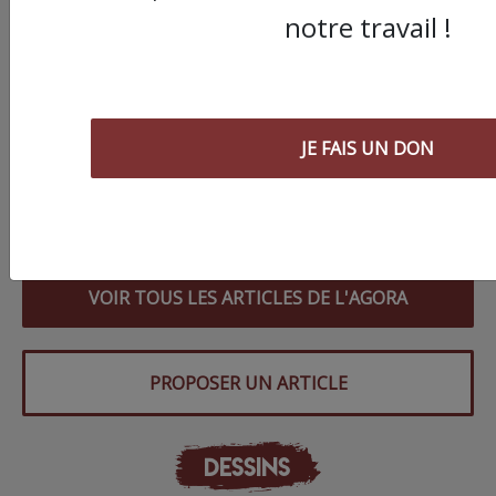
notre travail !
03/08/2026
Chronique ” Gaza Urgence Déplacé.e.s” |
Compte rendus des ateliers de soutien
psychologique pour les femmes
JE FAIS UN DON
01/08/2026
Chronique ” Gaza Urgence Déplacé.e.s” | Gaza
n’a pas besoin de déclarations d’inquiétude
VOIR TOUS LES ARTICLES DE L'AGORA
PROPOSER UN ARTICLE
DESSINS