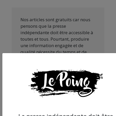
Nos articles sont gratuits car nous
pensons que la presse
indépendante doit être accessible à
toutes et tous. Pourtant, produire
une information engagée et de
qualité nécessite du temps et de
l’argent, surtout quand on refuse
d’être aux ordres de Bolloré et de
ses amis… Pourvu que ça dure ! Ça
tombe bien, ça ne tient qu’à vous :
JE FAIS UN DON