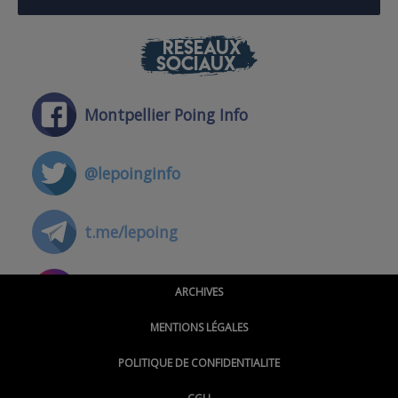
RÉSEAUX
SOCIAUX
Montpellier Poing Info
@lepoinginfo
t.me/lepoing
@montpellierpoinginfo
ARCHIVES
MENTIONS LÉGALES
@lepoinginfo.bsky.social
POLITIQUE DE CONFIDENTIALITE