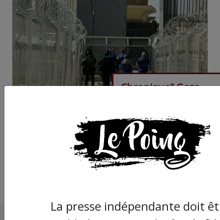
Chronique" Gaza
Urgence Déplacé.e.s"
Rafah, la porte du re
alourdie par l’oppres
La presse indépendante doit êt