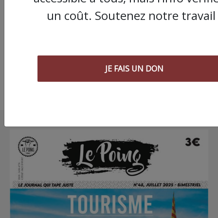
Urgence Déplacé.e.s"
réalité de la vie à Gaz
un coût. Soutenez notre travail 
pour bien comprendr
solidarité
JE FAIS UN DON