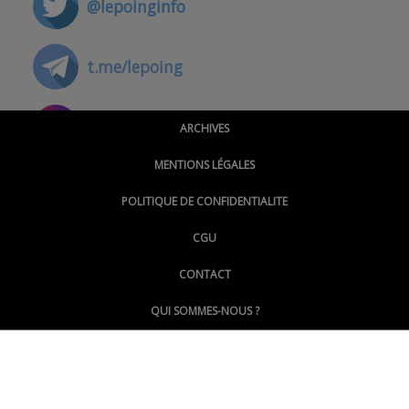
@lepoinginfo
t.me/lepoing
@montpellierpoinginfo
ARCHIVES
MENTIONS LÉGALES
@lepoinginfo.bsky.social
POLITIQUE DE CONFIDENTIALITE
CGU
@LePoingMontpellier
CONTACT
QUI SOMMES-NOUS ?