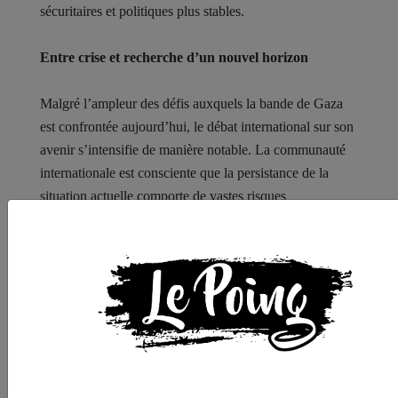
sécuritaires et politiques plus stables.
Entre crise et recherche d’un nouvel horizon
Malgré l’ampleur des défis auxquels la bande de Gaza
est confrontée aujourd’hui, le débat international sur son
avenir s’intensifie de manière notable. La communauté
internationale est consciente que la persistance de la
situation actuelle comporte de vastes risques
humanitaires et politiques.
La mise en place d’une trajectoire plus stable nécessite
une vision globale combinant la réponse à la crise
humanitaire et l’élaboration de solutions politiques à
long terme. Elle exige également un renforcement du
rôle des institutions internationales et régionales dans le
soutien aux efforts visant à promouvoir la stabilité et le