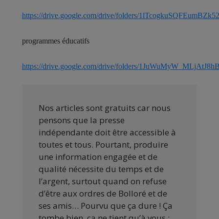
https://drive.google.com/drive/folders/1lTcogkuSQFEumBZk
programmes éducatifs
https://drive.google.com/drive/folders/1JuWuMyW_MLjAtJ8
Nos articles sont gratuits car nous
pensons que la presse
indépendante doit être accessible à
toutes et tous. Pourtant, produire
une information engagée et de
qualité nécessite du temps et de
l’argent, surtout quand on refuse
d’être aux ordres de Bolloré et de
ses amis… Pourvu que ça dure ! Ça
tombe bien, ça ne tient qu’à vous :