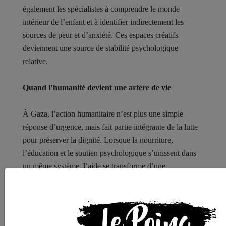
également les spécialistes à comprendre le monde
intérieur de l’enfant et à identifier indirectement les
sources de peur et d’anxiété. Ces espaces créatifs
deviennent une source de stabilité psychologique
relative.
Quand l’humanité devient une artère de vie
À Gaza, l’action humanitaire n’est plus une simple
réponse d’urgence, mais fait partie intégrante de la lutte
pour préserver la dignité. Lorsque la nourriture,
l’éducation et le soutien psychologique s’unissent dans
un même système, l’aide se transforme d’une
intervention temporaire en un processus de
reconstruction humaine à long terme. Ces espaces
n’auraient pas existé sans des partenaires qui ont choisi
de faire partie de ce parcours humanitaire. Chaque repas