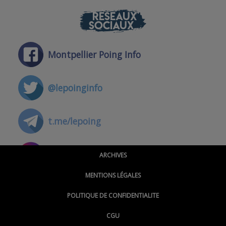
RÉSEAUX
SOCIAUX
Montpellier Poing Info
@lepoinginfo
t.me/lepoing
@montpellierpoinginfo
ARCHIVES
MENTIONS LÉGALES
@lepoinginfo.bsky.social
POLITIQUE DE CONFIDENTIALITE
CGU
@LePoingMontpellier