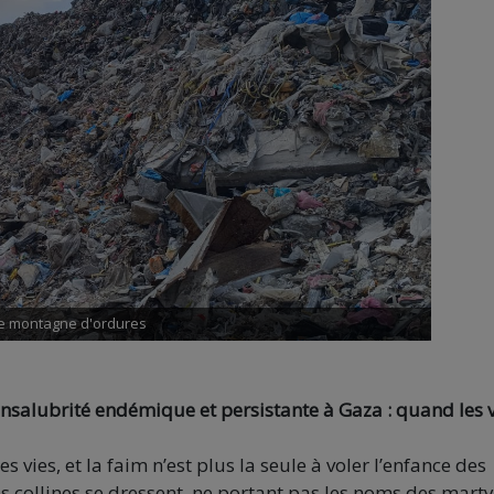
e montagne d'ordures
’insalubrité endémique et persistante à Gaza : quand les v
s vies, et la faim n’est plus la seule à voler l’enfance des
es collines se dressent, ne portant pas les noms des marty