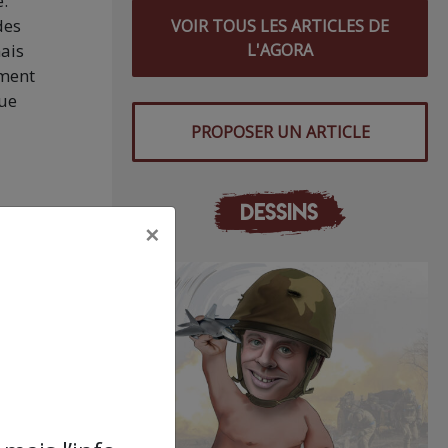
e.
des
VOIR TOUS LES ARTICLES DE
L'AGORA
mais
ement
que
PROPOSER UN ARTICLE
DESSINS
té,
×
lant
ui
ures.