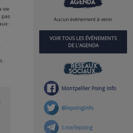
AGENDA
a vie
t pas
Aucun événement à venir
aux :
VOIR TOUS LES ÉVÉNEMENTS
DE L'AGENDA
,
t.
RÉSEAUX
SOCIAUX
Montpellier Poing Info
s
@lepoinginfo
t.me/lepoing