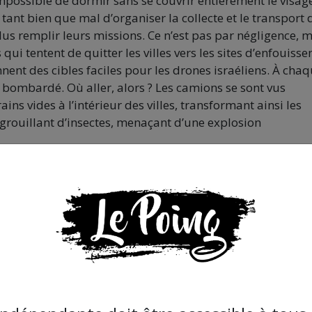
mpossible de dormir sans se couvrir entièrement le visag
 tant bien que mal d’organiser la collecte et le transport 
us remplir leurs missions. Ce n’est pas par négligence, 
ui tentent de quitter les villes vers les sites d’enfouiss
nent des cibles faciles pour les drones israéliens. À cha
st bombardé. Où aller, alors ? Les camions se sont vus
ins vides à l’intérieur des villes, transformant ainsi les
grouillant d’insectes, menaçant d’une explosion
st pas seulement les bombardements, la faim ou l’insécuri
d la vie en ville presque impossible. Des montagnes de
s s’infiltrant dans chaque maison, des eaux usées ruisse
tes porteurs de maladies attaquant partout… et la mort q
r apaiser leur faim, jouent désormais près des tas d’ord
’autres ramassent des bouchons en plastique ou des
ndre ou de les utiliser pour se chauffer ou cuisiner. Une
quelle l’humanité hurle en silence.