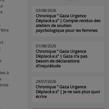
ui
03/08/2026
le
Chronique ” Gaza Urgence
Déplacé.e.s” | Compte rendus des
.
ateliers de soutien
’être
psychologique pour les femmes
rt
01/08/2026
t
Chronique ” Gaza Urgence
Déplacé.e.s” | Gaza n’a pas
s
besoin de déclarations
d’inquiétude
ées à
s
29/07/2026
démie
Chronique ” Gaza Urgence
Déplacé.e.s” | Je ne sais plus quoi
écrire