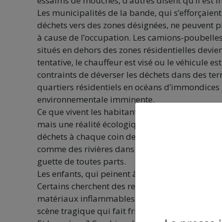
essaims de mouches, d’autres disent qu’il est i
Les municipalités de la bande, qui s’efforçaient
déchets vers des zones désignées, ne peuvent pl
à cause de l’occupation. Les camions-poubelles q
situés en dehors des zones résidentielles devien
tentative, le chauffeur est visé ou le véhicule e
contraints de déverser les déchets dans des terra
quartiers résidentiels en océans d’immondices 
environnementale imminente.
Ce que vivent les habitants aujourd’hui, ce n’e
mais une réalité écologique terrifiante qui ren
déchets à chaque coin de rue, des odeurs fétide
comme des rivières dans les ruelles, des insec
guette de toutes parts.
Les enfants, qui peinent à trouver un repas pou
Certains cherchent des restes de nourriture, d
matériaux inflammables, dans l’espoir de les ve
scène tragique qui fait frissonner, et devant la