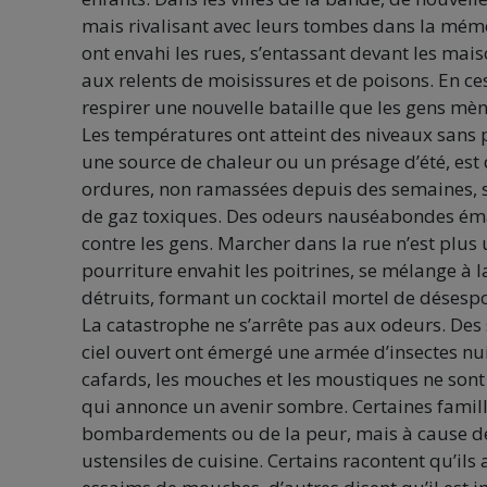
mais rivalisant avec leurs tombes dans la mémo
ont envahi les rues, s’entassant devant les maison
aux relents de moisissures et de poisons. En ce
respirer une nouvelle bataille que les gens mèn
Les températures ont atteint des niveaux sans pré
une source de chaleur ou un présage d’été, est
ordures, non ramassées depuis des semaines, se
de gaz toxiques. Des odeurs nauséabondes éma
contre les gens. Marcher dans la rue n’est plus
pourriture envahit les poitrines, se mélange 
détruits, formant un cocktail mortel de désespo
La catastrophe ne s’arrête pas aux odeurs. Des
ciel ouvert ont émergé une armée d’insectes nui
cafards, les mouches et les moustiques ne sont
qui annonce un avenir sombre. Certaines famill
bombardements ou de la peur, mais à cause des i
ustensiles de cuisine. Certains racontent qu’ils