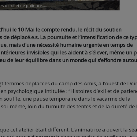
es d'exil et de patience.....
i le 10 Mai le compte rendu, le récit du soutien
 déplacé.e.s. La poursuite et l’intensification de ce ty
ique, mais d’une nécessité humaine urgente en temps de
ntérieures invisibles qui les aident à s’élever, même un p
eu de leur équilibre dans un monde qui s’effondre autou
gt femmes déplacées du camp des Amis, à l’ouest de Deir
n psychologique intitulée : “Histoires d’exil et de patien
n souffle, une pause temporaire dans le vacarme de la
c soi-même, loin du tumulte des tentes et de la dureté de 
ue cet atelier était différent. L’animatrice a ouvert la sé