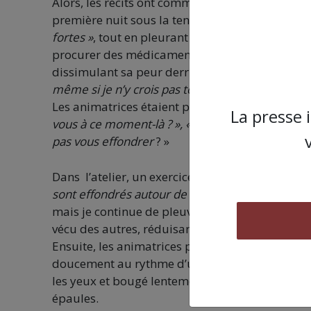
Alors, les récits ont commencé à se dérouler. 
première nuit sous la tente, tenant la main de sa 
fortes »
, tout en pleurant en silence. Une autre
procurer des médicaments depuis deux mois. Pou
dissimulant sa peur derrière un visage recouve
même si je n’y crois pas toujours. »
Les animatrices étaient pleinement présentes d
La presse 
vous à ce moment-là ? », « Qu’est-ce qui vous a a
pas vous effondrer
? »
Dans l’atelier, un exercice intitulé « Le symbole
sont effondrés autour de moi, mais je suis toujo
mais je continue de pleuvoir. » Le partage de 
vécu des autres, réduisant ainsi leur sentiment
Ensuite, les animatrices proposé un simple exer
doucement au rythme d’une musique apaisante. C
les yeux et bougé lentement la tête, comme pou
épaules.