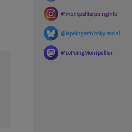
@montpellierpoinginfo
@lepoinginfo.bsky.social
@LePoingMontpellier
s