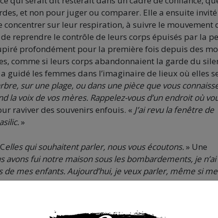
e qui serait dit resterait dans un cadre de confiance, qu
rdes, et non pour juger ou comparer. Elle a ensuite invité
e concentrer sur leur respiration, à suivre le mouvement 
t de reprendre le contrôle de leurs corps épuisés par la p
soupiré profondément pour la première fois depuis des mo
uses, comme si leurs corps abandonnaient la garde du sile
ce a guidé les femmes dans l’imaginaire de lieux où elles s
rbre, sur une plage, ou dans une pièce que vous connaiss
tend la voix de vos mères. Rappelez-vous d’un endroit où vo
pour raviver des souvenirs enfouis. «
J’ai revu la fenêtre de
silic.
»
 C
elles qui souhaitent parler, nous vous écoutons.
» Une
 avons fui notre maison sous les bombardements, je n’ai
les de mes enfants. Aujourd’hui, je veux parler, même si me
 l’exil, comment elle avait laissé derrière elle les meuble
édée, et ce sentiment tenace de ne plus se reconnaître elle
s toujours debout.
»