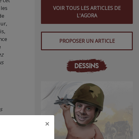
e cet
 les
VOIR TOUS LES ARTICLES DE
de
L'AGORA
eur,
is,
nce
PROPOSER UN ARTICLE
e
ez
us
DESSINS
s
s de
×
-