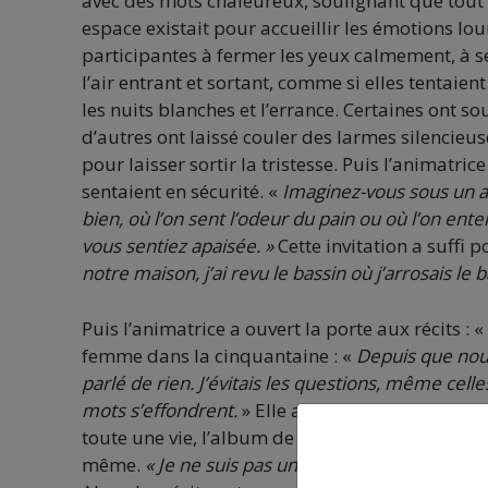
avec des mots chaleureux, soulignant que tout c
espace existait pour accueillir les émotions lou
participantes à fermer les yeux calmement, à s
l’air entrant et sortant, comme si elles tentaien
les nuits blanches et l’errance. Certaines ont 
d’autres ont laissé couler des larmes silencie
pour laisser sortir la tristesse. Puis l’animatri
sentaient en sécurité. «
Imaginez-vous sous un a
bien, où l’on sent l’odeur du pain ou où l’on en
vous sentiez apaisée. »
Cette invitation a suffi 
notre maison, j’ai revu le bassin
où j’arrosais le ba
Puis l’animatrice a ouvert la porte aux récits : «
femme dans la cinquantaine : «
Depuis que nous
parlé de rien. J’évitais les questions, même cel
mots s’effondrent.
» Elle a raconté le moment de
toute une vie, l’album de photos de sa fille déc
même.
« Je ne suis pas une héroïne, mais je sui