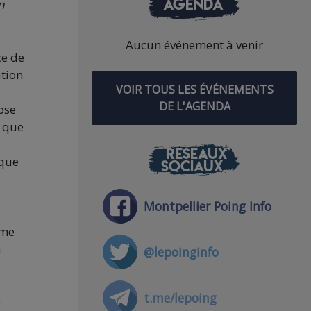
AGENDA
n
Aucun événement à venir
ce de
ation
VOIR TOUS LES ÉVÉNEMENTS
DE L'AGENDA
ose
t que
RÉSEAUX
 que
SOCIAUX
Montpellier Poing Info
âme
n
@lepoinginfo
a
t.me/lepoing
e