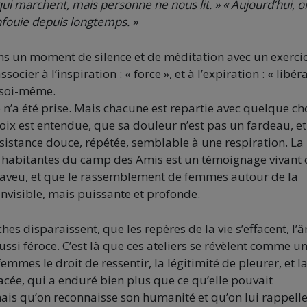
i marchent, mais personne ne nous lit. » « Aujourd’hui, o
enfouie depuis longtemps. »
dans un moment de silence et de méditation avec un exerci
er à l’inspiration : « force », et à l’expiration : « libér
c soi-même.
o n’a été prise. Mais chacune est repartie avec quelque ch
oix est entendue, que sa douleur n’est pas un fardeau, e
ésistance douce, répétée, semblable à une respiration. La
les habitantes du camp des Amis est un témoignage vivant
un aveu, et que le rassemblement de femmes autour de la
nvisible, mais puissante et profonde.
hes disparaissent, que les repères de la vie s’effacent, l’
i féroce. C’est là que ces ateliers se révèlent comme u
emmes le droit de ressentir, la légitimité de pleurer, et l
acée, qui a enduré bien plus que ce qu’elle pouvait
mais qu’on reconnaisse son humanité et qu’on lui rappell