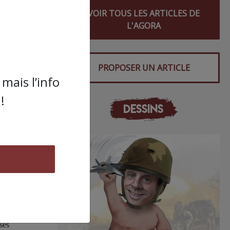
qu’elle
VOIR TOUS LES ARTICLES DE
L'AGORA
 la
PROPOSER UN ARTICLE
mais l’info
ens à
!
DESSINS
s mots
ion
, des
lement
ses