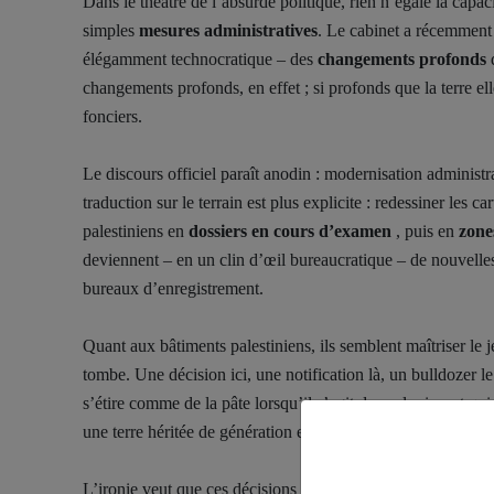
Dans le théâtre de l’absurde politique, rien n’égale la cap
simples
mesures administratives
. Le cabinet a récemment
élégamment technocratique – des
changements profonds
d
changements profonds, en effet ; si profonds que la terre e
fonciers.
Le discours officiel paraît anodin : modernisation administr
traduction sur le terrain est plus explicite : redessiner les 
palestiniens en
dossiers en cours d’examen
, puis en
zone
deviennent – en un clin d’œil bureaucratique – de nouvelles
bureaux d’enregistrement.
Quant aux bâtiments palestiniens, ils semblent maîtriser le
tombe. Une décision ici, une notification là, un bulldozer l
s’étire comme de la pâte lorsqu’il s’agit des colonies, et q
une terre héritée de génération en génération.
L’ironie veut que ces décisions soient parfois présentées