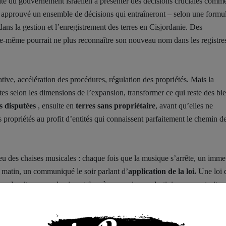
acité du gouvernement israélien à présenter des décisions cruciales comm
 approuvé un ensemble de décisions qui entraîneront – selon une formu
ans la gestion et l’enregistrement des terres en Cisjordanie. Des
lle-même pourrait ne plus reconnaître son nouveau nom dans les registre
ative, accélération des procédures, régulation des propriétés. Mais la
cartes selon les dimensions de l’expansion, transformer ce qui reste des bi
s
disputées
, ensuite en
terres sans propriétaire
, avant qu’elles ne
 propriétés au profit d’entités qui connaissent parfaitement le chemin d
 jeu des chaises musicales : chaque fois que la musique s’arrête, un imm
e matin, un communiqué le soir parlant d’
application de
la loi.
Une loi 
ui se durcit comme du ciment face à une maison palestinienne construite 
 comme un
aménagement urbain
destiné à renforcer la gouvernance. C