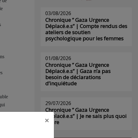
e de
le
03/08/2026
Chronique ” Gaza Urgence
s
Déplacé.e.s” | Compte rendus des
ateliers de soutien
psychologique pour les femmes
ens
01/08/2026
Chronique ” Gaza Urgence
Déplacé.e.s” | Gaza n’a pas
es
besoin de déclarations
d’inquiétude
euble
29/07/2026
qui
Chronique ” Gaza Urgence
sur
Déplacé.e.s” | Je ne sais plus quoi
×
écrire
omme