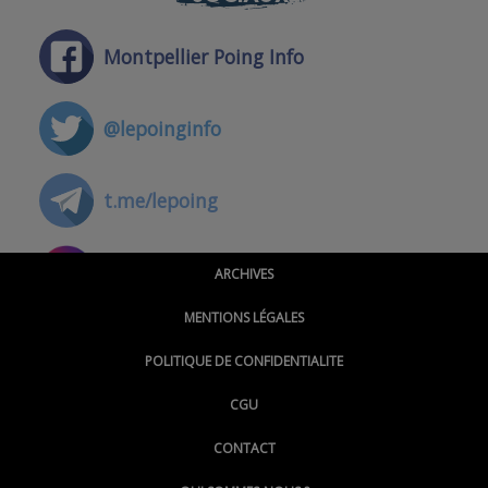
Montpellier Poing Info
@lepoinginfo
t.me/lepoing
@montpellierpoinginfo
ARCHIVES
MENTIONS LÉGALES
@lepoinginfo.bsky.social
POLITIQUE DE CONFIDENTIALITE
CGU
@LePoingMontpellier
CONTACT