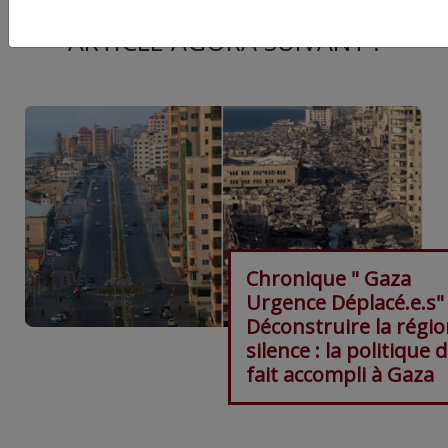
ARTICLE AGORA SUIVANT :
Chronique " Gaza
Urgence Déplacé.e.s"
Déconstruire la régi
silence : la politique 
fait accompli à Gaza