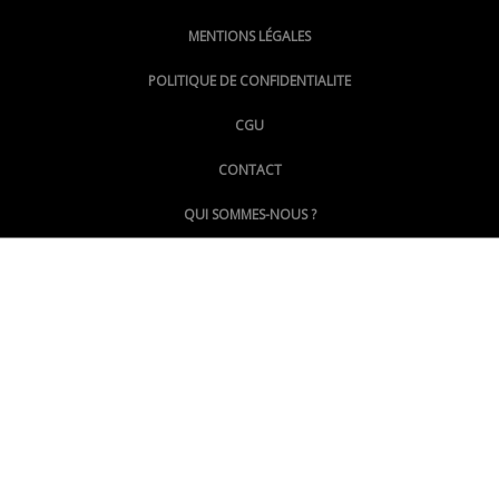
MENTIONS LÉGALES
@lepoinginfo.bsky.social
POLITIQUE DE CONFIDENTIALITE
CGU
@LePoingMontpellier
CONTACT
QUI SOMMES-NOUS ?