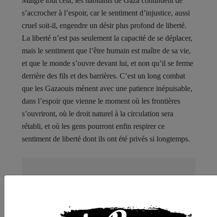
Malgré tout cela, les habitants de Gaza continuent de
s’accrocher à l’espoir, car le sentiment d’injustice, aussi
cruel soit-il, engendre un désir plus profond de liberté.
La liberté n’est pas seulement la capacité de se déplacer,
mais le sentiment que l’être humain est maître de sa vie,
et que le monde s’ouvre devant lui, et non qu’il se ferme
derrière des fils et des barrières. C’est un long combat
que les Gazaouis mènent avec une patience inépuisable,
dans l’espoir que vienne le moment où les frontières
s’ouvriront, où le droit naturel à la circulation sera
rétabli, et où les gens pourront enfin respirer ce
sentiment de liberté dont ils ont été privés si longtemps.
Nos articles sont gratuits car nous
pensons que la presse
indépendante doit être accessible à
toutes et tous. Pourtant, produire