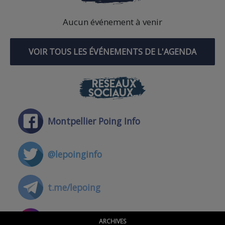
Aucun événement à venir
VOIR TOUS LES ÉVÉNEMENTS DE L'AGENDA
RÉSEAUX
SOCIAUX
Montpellier Poing Info
@lepoinginfo
t.me/lepoing
@montpellierpoinginfo
ARCHIVES