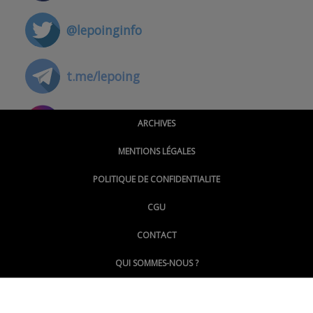
@lepoinginfo
t.me/lepoing
@montpellierpoinginfo
ARCHIVES
MENTIONS LÉGALES
@lepoinginfo.bsky.social
POLITIQUE DE CONFIDENTIALITE
CGU
@LePoingMontpellier
CONTACT
QUI SOMMES-NOUS ?