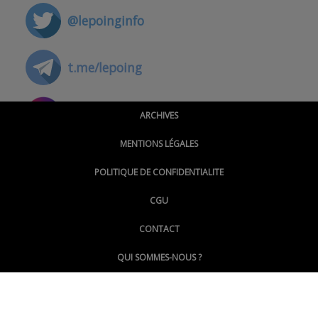
@lepoinginfo
t.me/lepoing
@montpellierpoinginfo
ARCHIVES
MENTIONS LÉGALES
@lepoinginfo.bsky.social
POLITIQUE DE CONFIDENTIALITE
CGU
@LePoingMontpellier
CONTACT
QUI SOMMES-NOUS ?