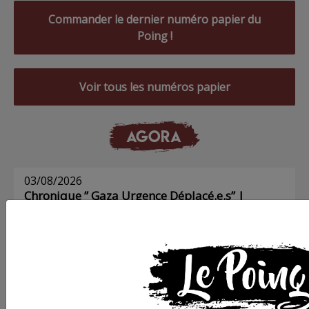
Commander le dernier numéro papier du
Poing !
Voir tous les numéros papier
AGORA
03/08/2026
Chronique ” Gaza Urgence Déplacé.e.s” |
Compte rendus des ateliers de soutien
psychologique pour les femmes
01/08/2026
Chronique ” Gaza Urgence Déplacé.e.s” | Gaza
n’a pas besoin de déclarations d’inquiétude