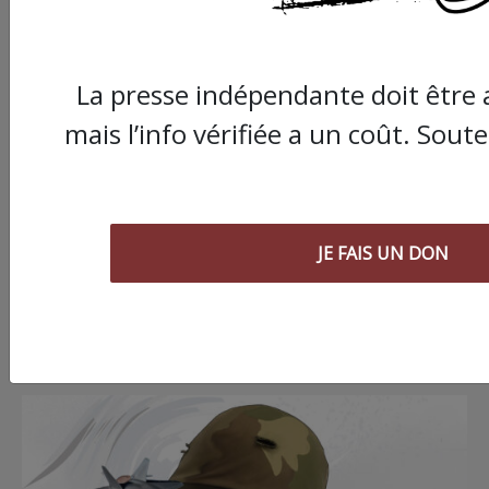
29/07/2026
Chronique ” Gaza Urgence Déplacé.e.s” | Je ne
La presse indépendante doit être a
sais plus quoi écrire
mais l’info vérifiée a un coût. Soute
VOIR TOUS LES ARTICLES DE L'AGORA
JE FAIS UN DON
PROPOSER UN ARTICLE
DESSINS