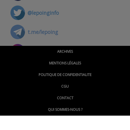
@lepoinginfo
t.me/lepoing
@montpellierpoinginfo
ARCHIVES
MENTIONS LÉGALES
@lepoinginfo.bsky.social
POLITIQUE DE CONFIDENTIALITE
CGU
@LePoingMontpellier
CONTACT
QUI SOMMES-NOUS ?