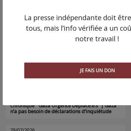
Poing !
La presse indépendante doit être
Voir tous les numéros papier
tous, mais l’info vérifiée a un c
notre travail !
AGORA
03/08/2026
Chronique ” Gaza Urgence Déplacé.e.s” |
JE FAIS UN DON
Compte rendus des ateliers de soutien
psychologique pour les femmes
01/08/2026
Chronique ” Gaza Urgence Déplacé.e.s” | Gaza
n’a pas besoin de déclarations d’inquiétude
29/07/2026