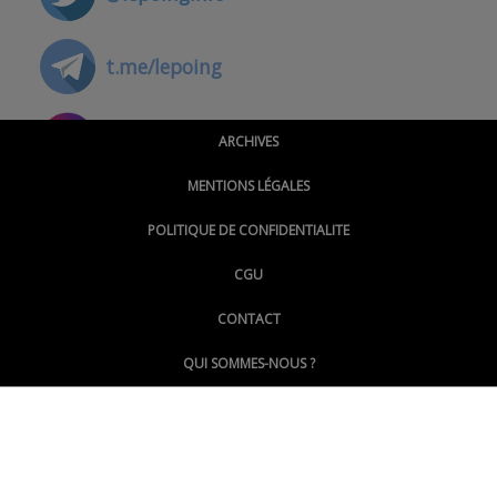
t.me/lepoing
@montpellierpoinginfo
ARCHIVES
MENTIONS LÉGALES
@lepoinginfo.bsky.social
POLITIQUE DE CONFIDENTIALITE
CGU
@LePoingMontpellier
CONTACT
QUI SOMMES-NOUS ?