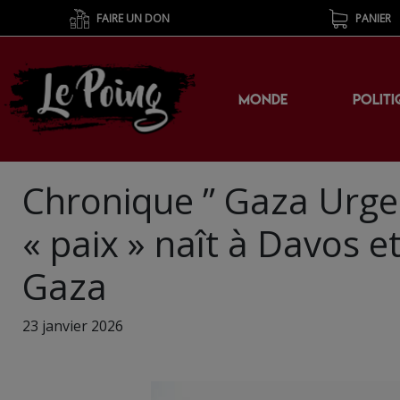
FAIRE UN DON
PANIER
MONDE
POLITI
Chronique ” Gaza Urge
« paix » naît à Davos et
Gaza
23 janvier 2026