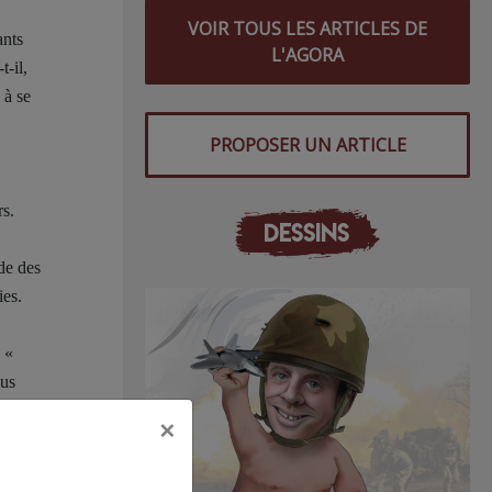
VOIR TOUS LES ARTICLES DE
ants
L'AGORA
-il,
 à se
PROPOSER UN ARTICLE
rs.
DESSINS
de des
ies.
 «
ous
 de
×
s que