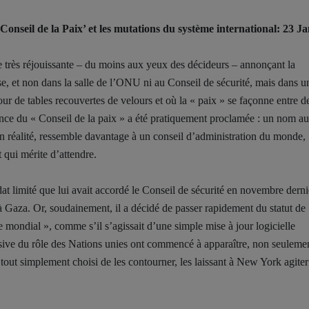
Conseil de la Paix’ et les mutations du système international: 23 Ja
e très réjouissante – du moins aux yeux des décideurs – annonçant la
e, et non dans la salle de l’ONU ni au Conseil de sécurité, mais dans u
r de tables recouvertes de velours et où la « paix » se façonne entre 
nce du « Conseil de la paix » a été pratiquement proclamée : un nom au
 en réalité, ressemble davantage à un conseil d’administration du monde,
t qui mérite d’attendre.
dat limité que lui avait accordé le Conseil de sécurité en novembre derni
e à Gaza. Or, soudainement, il a décidé de passer rapidement du statut de
e mondial », comme s’il s’agissait d’une simple mise à jour logicielle
ressive du rôle des Nations unies ont commencé à apparaître, non seuleme
tout simplement choisi de les contourner, les laissant à New York agiter