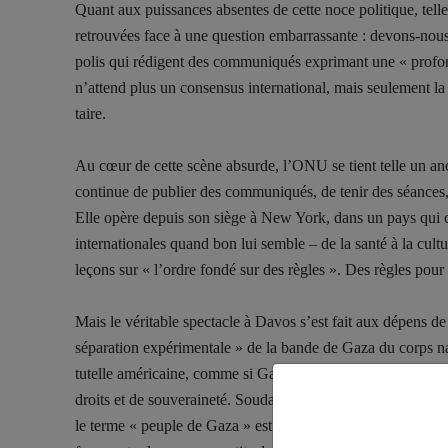
Quant aux puissances absentes de cette noce politique, telle
retrouvées face à une question embarrassante : devons-nous
polis qui rédigent des communiqués exprimant une « profond
n’attend plus un consensus international, mais seulement la si
taire.
Au cœur de cette scène absurde, l’ONU se tient telle un anci
continue de publier des communiqués, de tenir des séances, d
Elle opère depuis son siège à New York, dans un pays qui c
internationales quand bon lui semble – de la santé à la cult
leçons sur « l’ordre fondé sur des règles ». Des règles po
Mais le véritable spectacle à Davos s’est fait aux dépens d
séparation expérimentale » de la bande de Gaza du corps na
tutelle américaine, comme si Gaza était une start-up nécessit
droits et de souveraineté. Soudain, la Palestine a disparu du
le terme « peuple de Gaza » est apparu comme une entité dist