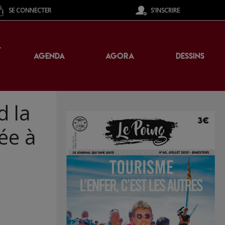
SE CONNECTER
S'INSCRIRE
T
AGENDA
AGORA
DESSINS
d la
rée à