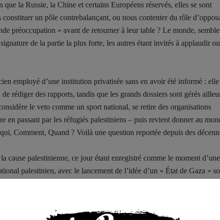
s que la Russie, la Chine et certains Européens réservés, elles se sont
 constituer un pôle contrebalançant, ou nous contenter du rôle d’oppos
e préoccupation » avant de retourner à leur table ? Le monde, semble-t
gnature de la partie la plus forte, les autres étant invités à applaudir ou
en employé d’une institution privatisée sans en avoir été informé : elle
e rédiger des rapports, tandis que les grands dossiers sont gérés ailleu
onsidère le veto comme un sport national, se retire des organisations
ure en passant par les réfugiés palestiniens – puis revient donner au mon
ur qui, Comment, Quand ? Voilà une question reportée depuis des décenn
e la cause palestinienne, ce jour étant enregistré comme le moment d’une
tional palestinien, avec le lancement de l’idée d’un « État de Gaza » s
ant un parrain international, et non une terre ayant besoin de libération,
 vocabulaire officiel ; la Cisjordanie et Jérusalem ont été effacées, tandi
incte de l’histoire et de la géographie, dans une tentative élégante de