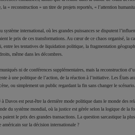
la « reconstruction » un titre de projets reportés, « l’attention humanita
u système international, où les grandes puissances se disputent l’influen
paient le prix de ces transformations. Au cœur de ce chaos organisé, la c
i, entre les tentatives de liquidation politique, la fragmentation géograp
s droits, même dans les décombres.
muniqués ni de conférences supplémentaires, mais la reconstruction d’
nte à une politique de l’action, de la réaction à l’initiative. Les États ar
 scène, ou simplement un public regardant la fin sans changer le scénario
é à Davos est peut-être la dernière mode politique dans le monde des rel
onde du système mondial, où la justice est gérée selon la logique de la fo
es paient le prix des grandes transactions. La question sarcastique la plus
 américain sur la décision internationale ?