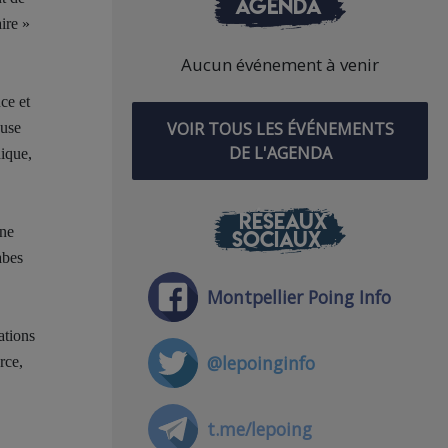
AGENDA
ire »
Aucun événement à venir
ce et
VOIR TOUS LES ÉVÉNEMENTS
ause
DE L'AGENDA
hique,
RÉSEAUX
une
SOCIAUX
abes
.
Montpellier Poing Info
ations
@lepoinginfo
rce,
t.me/lepoing