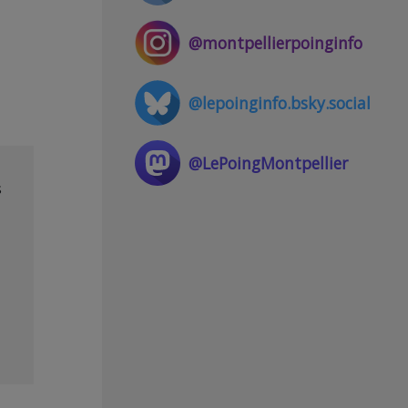
@montpellierpoinginfo
@lepoinginfo.bsky.social
@LePoingMontpellier
s