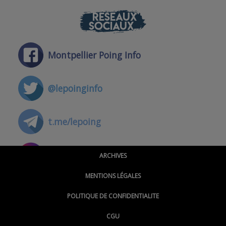
RÉSEAUX
SOCIAUX
Montpellier Poing Info
@lepoinginfo
t.me/lepoing
@montpellierpoinginfo
ARCHIVES
MENTIONS LÉGALES
@lepoinginfo.bsky.social
POLITIQUE DE CONFIDENTIALITE
CGU
@LePoingMontpellier