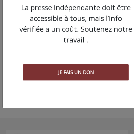
La presse indépendante doit être
accessible à tous, mais l’info
vérifiée a un coût. Soutenez notre
travail !
Chronique " Gaza
Urgence Déplacé.e.s"
deuxième phase à Ga
du cessez-le-feu à la
réingénierie de la soc
JE FAIS UN DON