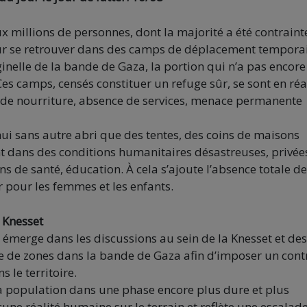
x millions de personnes, dont la majorité a été contraint
ur se retrouver dans des camps de déplacement temporai
ginelle de la bande de Gaza, la portion qui n’a pas encore
es camps, censés constituer un refuge sûr, se sont en réa
 de nourriture, absence de services, menace permanente
hui sans autre abri que des tentes, des coins de maisons
ent dans des conditions humanitaires désastreuses, privée
ns de santé, éducation. À cela s’ajoute l’absence totale de
r pour les femmes et les enfants.
a Knesset
 émerge dans les discussions au sein de la Knesset et des
ore de zones dans la bande de Gaza afin d’imposer un cont
s le territoire.
t la population dans une phase encore plus dure et plus
une réalité humaine sur le terrain et reflète une escalad