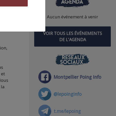
AGENDA
Aucun événement à venir
VOIR TOUS LES ÉVÉNEMENTS
DE L'AGENDA
ion,
RÉSEAUX
SOCIAUX
ps
 et
Montpellier Poing Info
 Nous
 la
@lepoinginfo
t.me/lepoing