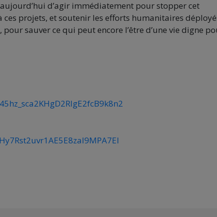
 aujourd’hui d’agir immédiatement pour stopper cet
à ces projets, et soutenir les efforts humanitaires déployé
 pour sauver ce qui peut encore l’être d’une vie digne po
FML45hz_sca2KHgD2RlgE2fcB9k8n2
zsOHy7Rst2uvr1AE5E8zaI9MPA7EI