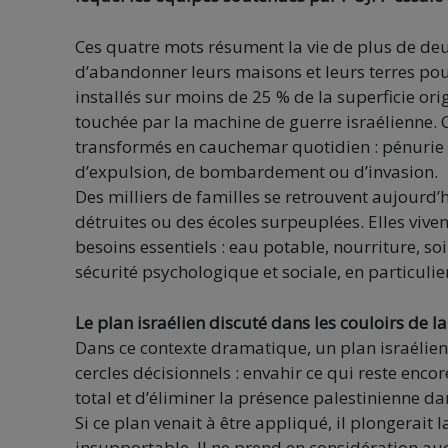
Ces quatre mots résument la vie de plus de deu
d’abandonner leurs maisons et leurs terres po
installés sur moins de 25 % de la superficie ori
touchée par la machine de guerre israélienne. C
transformés en cauchemar quotidien : pénurie
d’expulsion, de bombardement ou d’invasion.
Des milliers de familles se retrouvent aujourd’
détruites ou des écoles surpeuplées. Elles viv
besoins essentiels : eau potable, nourriture, soi
sécurité psychologique et sociale, en particulie
Le plan israélien discuté dans les couloirs de l
Dans ce contexte dramatique, un plan israélien
cercles décisionnels : envahir ce qui reste enc
total et d’éliminer la présence palestinienne dan
Si ce plan venait à être appliqué, il plongerai
insupportable. Il ne prend en considération auc