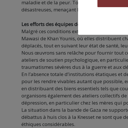
maladie et de la peur. Toute nouvelle réduction
désastreuses, menaçant la vie de millions de civ
Les efforts des équipes de l’UJFP sur le terrain
Malgré ces conditions extrêmes, nos équipes de l
Mawasi de Khan Younis, où elles distribuent ch
déplacés, tout en suivant leur état de santé, leu
Nous œuvrons sans relâche pour fournir tout ce 
ateliers de soutien psychologique, en particulie
traumatismes sévères dus à la guerre et aux d
En l’absence totale d’institutions étatiques et
pour les rendre vivables autant que possible, en
en distribuant des biens essentiels tels que c
organisons également des ateliers collectifs de 
dépression, en particulier chez les mères qui p
La situation dans la bande de Gaza ne support
débattus à huis clos à la Knesset ne sont que 
éthiques considérables.