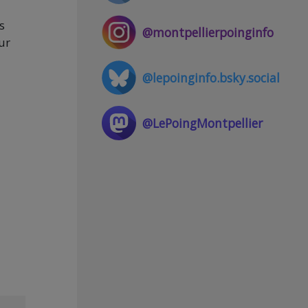
s
@montpellierpoinginfo
ur
@lepoinginfo.bsky.social
@LePoingMontpellier