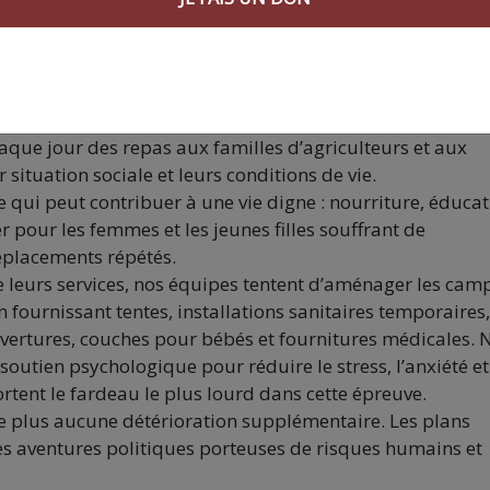
 de l’espace vital restant aurait des conséquences
ils et annihilant tout espoir de leur porter assistance.
’UJFP poursuivent leur travail sur le terrain, dans les
aque jour des repas aux familles d’agriculteurs et aux
r situation sociale et leurs conditions de vie.
qui peut contribuer à une vie digne : nourriture, éducat
r pour les femmes et les jeunes filles souffrant de
éplacements répétés.
 de leurs services, nos équipes tentent d’aménager les cam
 fournissant tentes, installations sanitaires temporaires,
ouvertures, couches pour bébés et fournitures médicales.
soutien psychologique pour réduire le stress, l’anxiété et
ortent le fardeau le plus lourd dans cette épreuve.
e plus aucune détérioration supplémentaire. Les plans
des aventures politiques porteuses de risques humains et