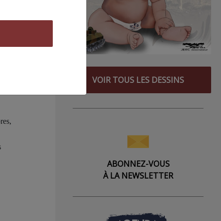
, a
i
VOIR TOUS LES DESSINS
res,
s
ABONNEZ-VOUS
À LA NEWSLETTER