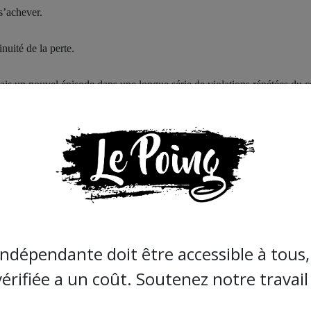
s’achever.
uité de la perte.
, mais un nouvel épisode dans une longue série de violations répétées du c
des affaires humanitaires a évoqué dans ses rapports un schéma devenu
durant les périodes supposées de trêve. L’OCHA a confirmé que ces violat
aines de Palestiniens et laissé des centaines de blessés, pour la plupart 
it de vivre au mauvais endroit.
e ce que les gens voient ici. Un chiffre ne dit pas qu’un enfant s’est endo
r aujourd’hui dans une tombe. Un chiffre ne dit pas qu’une mère conserve
. Un chiffre ne dit pas qu’une maison entière est soudain devenue une si
indépendante doit être accessible à tous, 
vérifiée a un coût. Soutenez notre travail 
 médecins épuisés, travaillant sous une pression impitoyable, avec des
ternational de la Croix-Rouge a exprimé sa profonde inquiétude face à 