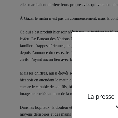
elles marchaient derrière leurs propres vies qui venaient de 
À Gaza, le matin n’est pas un commencement, mais la contin
Ce qui s’est produit hier soir n’était pas un incident isolé
le-feu. Le Bureau des Nations Unies pour la coordination 
familier : frappes aériennes, tirs, victimes civiles, même 
depuis l’annonce du cessez-le-feu, ont coûté la vie à des diz
civils n’ayant aucun lien avec les combats, si ce n’est le fa
Mais les chiffres, aussi élevés soient-ils, ne peuvent décrir
hier soir en attendant le matin de l’école, pour se réveille
encore le cartable de son fils, bien qu’il ne reviendra plus
image accrochée au mur de la mémoire.
La presse 
Dans les hôpitaux, la douleur était encore plus visible. Des
moyens dérisoires et des mains presque vides. Le Comité in