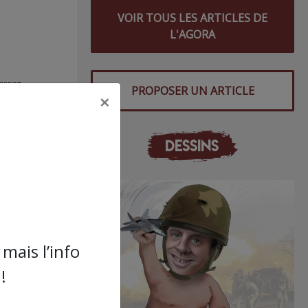
VOIR TOUS LES ARTICLES DE
L'AGORA
essez-
PROPOSER UN ARTICLE
×
ions,
des
DESSINS
rmi
mple
mais l’info
!
la