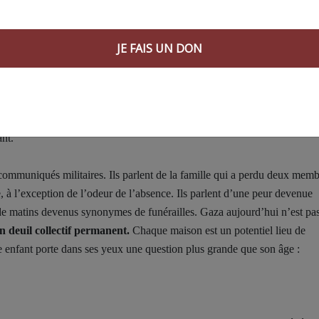
 imposées à l’entrée des équipes médicales et des fournitures transforment
e meurent pas seulement de la gravité de leurs blessures, mais aussi du
sentiment cruel que le monde regarde sans intervenir.
JE FAIS UN DON
on souffle. Mais ce qui s’est produit, et ce qui continue de se produire
és depuis cette annonce, selon des rapports onusiens, dans un tableau qu
simplement changé de moment. Les gens meurent la nuit, sont enterrés le
ant.
e communiqués militaires. Ils parlent de la famille qui a perdu deux memb
, à l’exception de l’odeur de l’absence. Ils parlent d’une peur devenue
e matins devenus synonymes de funérailles. Gaza aujourd’hui n’est pa
un deuil collectif permanent.
Chaque maison est un potentiel lieu de
 enfant porte dans ses yeux une question plus grande que son âge :