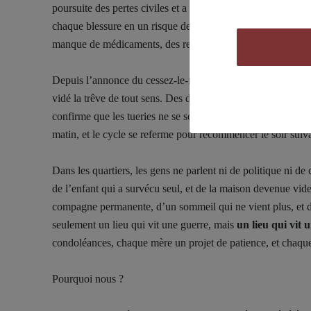
poursuite des pertes civiles et a averti que les restrictions
chaque blessure en un risque de mort aggravé. Les blessés n
manque de médicaments, des retards de traitement, et d’un 
Depuis l’annonce du cessez-le-feu, Gaza espérait reprendre s
vidé la trêve de tout sens. Des dizaines de morts sont tomb
confirme que les tueries ne se sont pas arrêtées, mais ont 
matin, et le cycle se referme pour recommencer le soir suiv
Dans les quartiers, les gens ne parlent ni de politique ni d
de l’enfant qui a survécu seul, et de la maison devenue vide
compagne permanente, d’un sommeil qui ne vient plus, et d
seulement un lieu qui vit une guerre, mais
un lieu qui vit 
condoléances, chaque mère un projet de patience, et chaque
Pourquoi nous ?