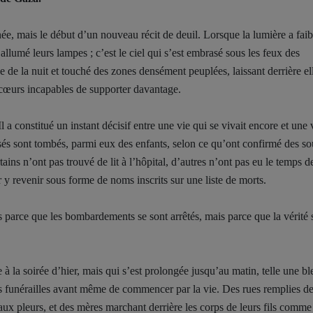
née, mais le début d’un nouveau récit de deuil. Lorsque la lumière a faibl
allumé leurs lampes ; c’est le ciel qui s’est embrasé sous les feux des
 de la nuit et touché des zones densément peuplées, laissant derrière el
s cœurs incapables de supporter davantage.
 constitué un instant décisif entre une vie qui se vivait encore et une 
essés sont tombés, parmi eux des enfants, selon ce qu’ont confirmé des so
ains n’ont pas trouvé de lit à l’hôpital, d’autres n’ont pas eu le temps de
r y revenir sous forme de noms inscrits sur une liste de morts.
s parce que les bombardements se sont arrêtés, mais parce que la vérité 
e à la soirée d’hier, mais qui s’est prolongée jusqu’au matin, telle une bl
s funérailles avant même de commencer par la vie. Des rues remplies d
aux pleurs, et des mères marchant derrière les corps de leurs fils comme 