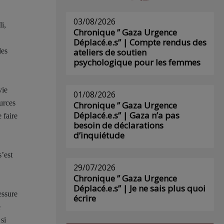
03/08/2026
i,
Chronique ” Gaza Urgence
Déplacé.e.s” | Compte rendus des
ateliers de soutien
les
psychologique pour les femmes
vie
01/08/2026
urces
Chronique ” Gaza Urgence
Déplacé.e.s” | Gaza n’a pas
 faire
besoin de déclarations
d’inquiétude
s’est
29/07/2026
Chronique ” Gaza Urgence
Déplacé.e.s” | Je ne sais plus quoi
essure
écrire
e
si