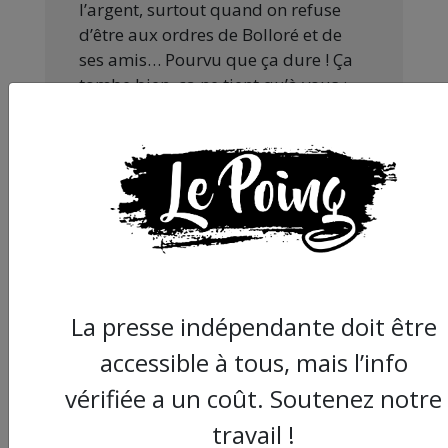
l’argent, surtout quand on refuse
d’être aux ordres de Bolloré et de
ses amis… Pourvu que ça dure ! Ça
tombe bien, ça ne tient qu’à vous :
JE FAIS UN DON
Partager
cet article :
La presse indépendante doit être
accessible à tous, mais l’info
vérifiée a un coût. Soutenez notre
ARTICLE AGORA SUIVANT :
travail !