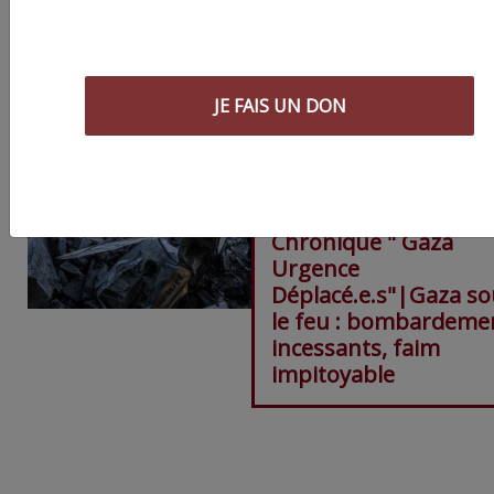
JE FAIS UN DON
Chronique " Gaza
Urgence
Déplacé.e.s"|Gaza so
le feu : bombardeme
incessants, faim
impitoyable