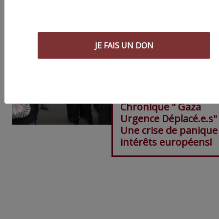
JE FAIS UN DON
Chronique " Gaza
Urgence Déplacé.e.s"
Une crise de panique
intérêts européens!