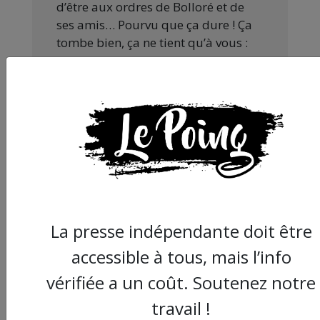
d’être aux ordres de Bolloré et de
ses amis… Pourvu que ça dure ! Ça
tombe bien, ça ne tient qu’à vous :
JE FAIS UN DON
Partager
cet article :
La presse indépendante doit être
accessible à tous, mais l’info
vérifiée a un coût. Soutenez notre
ARTICLE AGORA SUIVANT :
travail !