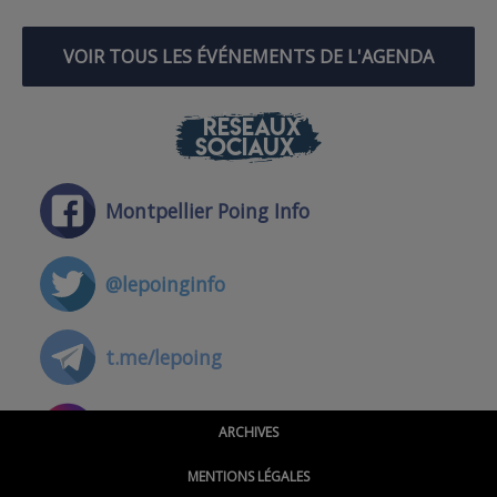
VOIR TOUS LES ÉVÉNEMENTS DE L'AGENDA
RÉSEAUX
SOCIAUX
Montpellier Poing Info
@lepoinginfo
t.me/lepoing
@montpellierpoinginfo
ARCHIVES
MENTIONS LÉGALES