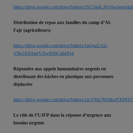
https://drive.google.com/drive/folders/1SU5ipjLAVHwqnmvI
Distribution de repas aux familles du camp d’Al-
Fajr (agriculteurs)
https://drive.google.com/drive/folders/1uQsuUAn-
VBg1E0AterVZwfIS6CqbtJQ4
Répondre aux appels humanitaires urgents en
distribuant des bâches en plastique aux personnes
déplacées
https://drive.google.com/drive/folders/1zcVHp76OiRqN
Le rôle de l’UJFP dans la réponse d’urgence aux
besoins urgents