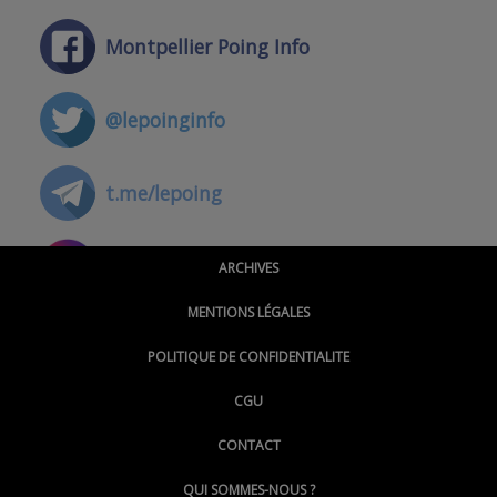
Montpellier Poing Info
@lepoinginfo
t.me/lepoing
@montpellierpoinginfo
ARCHIVES
MENTIONS LÉGALES
@lepoinginfo.bsky.social
POLITIQUE DE CONFIDENTIALITE
CGU
@LePoingMontpellier
CONTACT
QUI SOMMES-NOUS ?