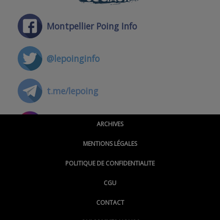
Montpellier Poing Info
@lepoinginfo
t.me/lepoing
@montpellierpoinginfo
ARCHIVES
MENTIONS LÉGALES
@lepoinginfo.bsky.social
POLITIQUE DE CONFIDENTIALITE
CGU
@LePoingMontpellier
CONTACT