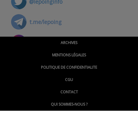
@lepoinginfo
t.me/lepoing
@montpellierpoinginfo
ARCHIVES
MENTIONS LÉGALES
@lepoinginfo.bsky.social
POLITIQUE DE CONFIDENTIALITE
CGU
@LePoingMontpellier
CONTACT
QUI SOMMES-NOUS ?