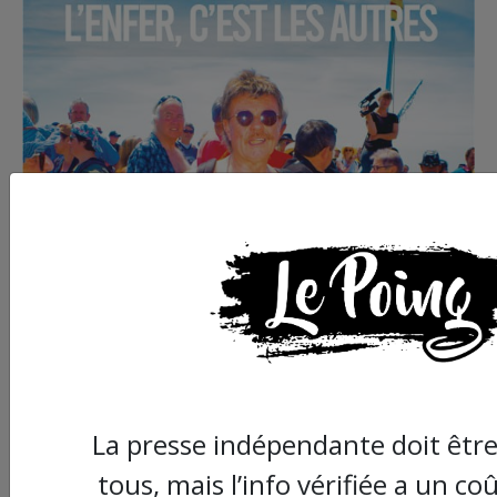
La presse indépendante doit être
tous, mais l’info vérifiée a un c
Commander le dernier numéro papier du