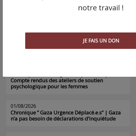
Poing !
notre travail !
Voir tous les numéros papier
JE FAIS UN DON
AGORA
03/08/2026
Chronique ” Gaza Urgence Déplacé.e.s” |
Compte rendus des ateliers de soutien
psychologique pour les femmes
01/08/2026
Chronique ” Gaza Urgence Déplacé.e.s” | Gaza
n’a pas besoin de déclarations d’inquiétude