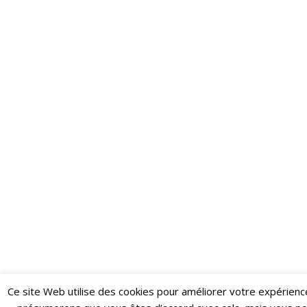
Ce site Web utilise des cookies pour améliorer votre expérienc
Restez informé·e des dernières actualités du Poing !