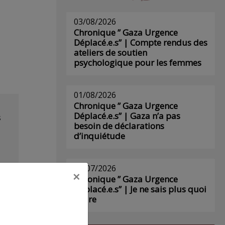
03/08/2026
Chronique ” Gaza Urgence
Déplacé.e.s” | Compte rendus des
ateliers de soutien
psychologique pour les femmes
01/08/2026
Chronique ” Gaza Urgence
Déplacé.e.s” | Gaza n’a pas
s
besoin de déclarations
d’inquiétude
29/07/2026
×
Chronique ” Gaza Urgence
Déplacé.e.s” | Je ne sais plus quoi
écrire