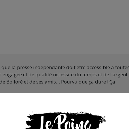
s que la presse indépendante doit être accessible à toute
 engagée et de qualité nécessite du temps et de l’argent,
de Bolloré et de ses amis… Pourvu que ça dure ! Ça
JE FAIS UN DON