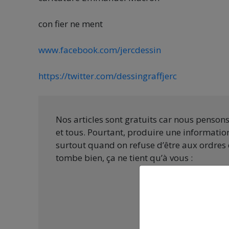
con fier ne ment
www.facebook.com/jercdessin
https://twitter.com/dessingraffjerc
Nos articles sont gratuits car nous penson
et tous. Pourtant, produire une information
surtout quand on refuse d’être aux ordres 
tombe bien, ça ne tient qu’à vous :