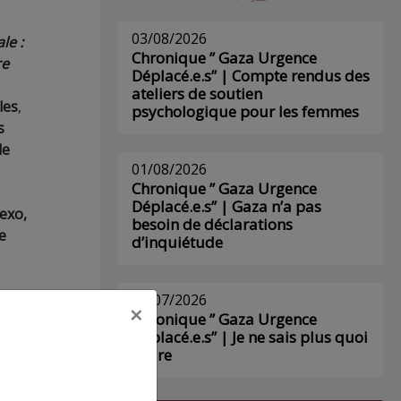
03/08/2026
ale
:
Chronique ” Gaza Urgence
re
Déplacé.e.s” | Compte rendus des
ateliers de soutien
les
,
psychologique pour les femmes
s
de
01/08/2026
Chronique ” Gaza Urgence
Déplacé.e.s” | Gaza n’a pas
exo
,
besoin de déclarations
e
d’inquiétude
29/07/2026
 à
×
Chronique ” Gaza Urgence
un
Déplacé.e.s” | Je ne sais plus quoi
écrire
ment
ontre