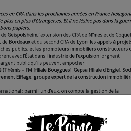
aces en CRA d
ans les prochaines années en France hexagon
e plus en plus d’étranger.es.
Et il ne lésine pas dans la guer
s bons papiers
.
t de
Geispolsheim
,
l’
extension des CRA de
Nîmes
et de
Coqu
el
, de
Bordeaux
et du second CRA de
Lyon
,
l
es
appels à projet
chés publics
,
et les
promoteurs immobiliers constructeurs 
orent avec l’
É
tat dans l’
industrie de l’expulsion
lorgnent
’argent public
qu’ils peuvent empocher !
hé (Thémis – FM
[
filiale Bouygues
],
Gepsa [filiale d’Engie]
,
Sod
ièrement Eiffage, groupe expert de la construction immobilièr
ernational ; parmi l’un d’eux, on compte la gestion de la
-Saugnieu (69)
, dont les travaux vont s’étendre de mai 2020
rise
I
CAMO
, qui sur son site internet place la construction d’
dos des sans-papiers
qui subissent la violence de l’enferme
blason en
p
rétendant avoir un discours écologiste ³ et être c