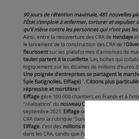
90 jours de rétention maximale, 481 nouvelles pl
l’État
s’emploie à enfermer, torturer et expulser d
qu’il mène contre les personnes qui n’ont pas le
Ainsi, entre la
réouverture des CRA de
Hendaye
e
le lancement de la construction des CRA de l’
Olivet
fleurissent
sur les plateformes d’annonces de mar
taules partent à la cueillette
. Les boîtes qui collab
logiquement
sur
les
dizaines de millions d’euros d
Une poignée d’entreprises se partagent le marc
Spie Batignolles
,
Eiffage)
¹
. Ciblons plus particul
répressive et mortifère !
Eiffage
gère 100 000 chantiers en France et à l’int
“réalisation” du
nouveau C
RA
de Lyon à Colombier
septembre 2021.
Eiffage
sera assisté par l’entrep
CRA dans la rubrique “Sureté”
²
.
Eiffage
, c’est des
millions d’euros amassés sur le 
dans les CRA
,
t
andis que l’entreprise redore son 