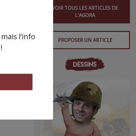
çu un
VOIR TOUS LES ARTICLES DE
6
L'AGORA
rgent
mais l’info
PROPOSER UN ARTICLE
!
DESSINS
ment-