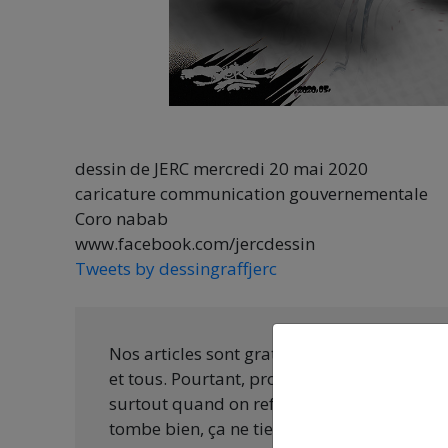
dessin de JERC mercredi 20 mai 2020
caricature communication gouvernementale
Coro nabab
www.facebook.com/jercdessin
Tweets by dessingraffjerc
Nos articles sont gratuits car nous penson
et tous. Pourtant, produire une information
surtout quand on refuse d’être aux ordres 
tombe bien, ça ne tient qu’à vous :