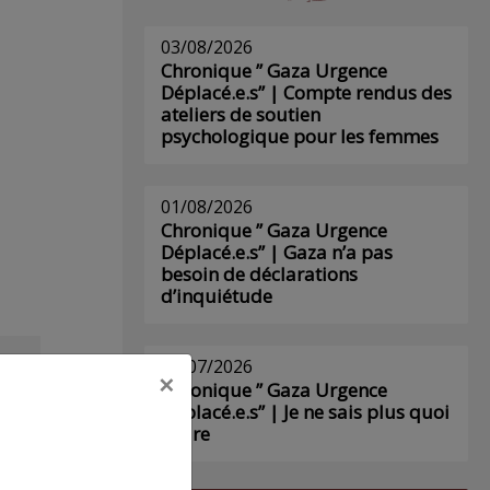
03/08/2026
Chronique ” Gaza Urgence
Déplacé.e.s” | Compte rendus des
ateliers de soutien
psychologique pour les femmes
01/08/2026
Chronique ” Gaza Urgence
Déplacé.e.s” | Gaza n’a pas
besoin de déclarations
d’inquiétude
29/07/2026
×
s
Chronique ” Gaza Urgence
Déplacé.e.s” | Je ne sais plus quoi
écrire