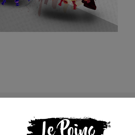
s que la presse indépendante doit être accessible à toute
 engagée et de qualité nécessite du temps et de l’argent,
de Bolloré et de ses amis… Pourvu que ça dure ! Ça