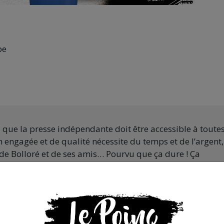
pe
s que la presse indépendante doit être accessible à toute
 engagée et de qualité nécessite du temps et de l’argent,
de Bolloré et de ses amis… Pourvu que ça dure ! Ça
JE FAIS UN DON