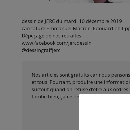
dessin de JERC du mardi 10 décembre 2019
caricature Emmanuel Macron, Edouard philip
Dépeçage de nos retraites
www.facebook.com/jercdessin
@dessingraffjerc
Nos articles sont gratuits car nous penson
et tous. Pourtant, produire une information
surtout quand on refuse d’être aux ordres 
tombe bien, ça ne tient qu’à vous :