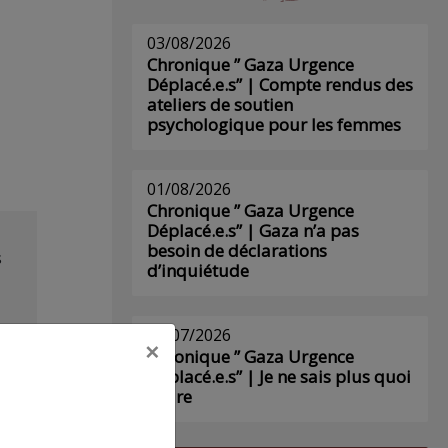
03/08/2026
Chronique ” Gaza Urgence
Déplacé.e.s” | Compte rendus des
ateliers de soutien
psychologique pour les femmes
01/08/2026
Chronique ” Gaza Urgence
Déplacé.e.s” | Gaza n’a pas
besoin de déclarations
s
d’inquiétude
29/07/2026
×
Chronique ” Gaza Urgence
Déplacé.e.s” | Je ne sais plus quoi
écrire