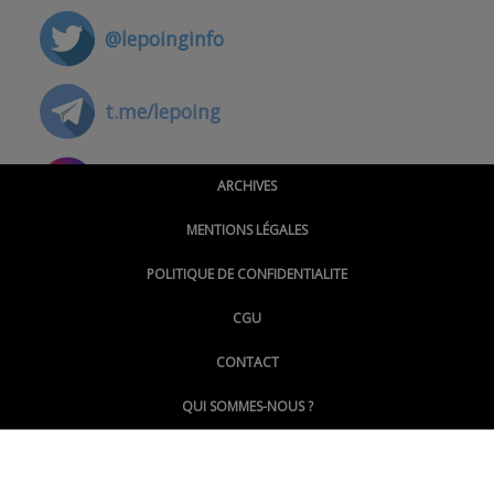
@lepoinginfo
t.me/lepoing
@montpellierpoinginfo
ARCHIVES
MENTIONS LÉGALES
@lepoinginfo.bsky.social
POLITIQUE DE CONFIDENTIALITE
CGU
@LePoingMontpellier
CONTACT
QUI SOMMES-NOUS ?