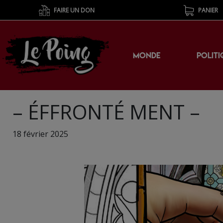
FAIRE UN DON
PANIER
MONDE
POLITI
– ÉFFRONTÉ MENT –
18 février 2025