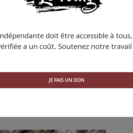
de Bolloré et de ses amis… Pourvu que ça dure ! Ça
JE FAIS UN DON
indépendante doit être accessible à tous, 
vérifiée a un coût. Soutenez notre travail 
JE FAIS UN DON
 AGORA SUIVANT :