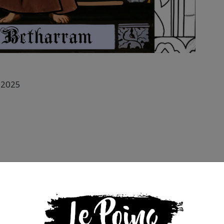
r 2025
s que la presse indépendante doit être accessible à toute
 engagée et de qualité nécessite du temps et de l’argent,