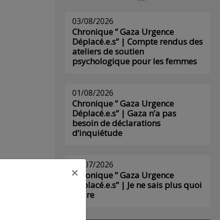
03/08/2026
Chronique ” Gaza Urgence
Déplacé.e.s” | Compte rendus des
ateliers de soutien
psychologique pour les femmes
01/08/2026
Chronique ” Gaza Urgence
Déplacé.e.s” | Gaza n’a pas
besoin de déclarations
d’inquiétude
29/07/2026
×
Chronique ” Gaza Urgence
Déplacé.e.s” | Je ne sais plus quoi
écrire
s