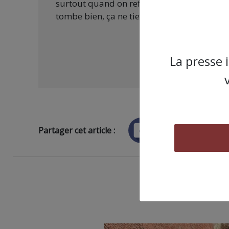
surtout quand on refuse d’être aux ordres 
tombe bien, ça ne tient qu’à vous :
La presse 
Partager cet article :
ARTICLE