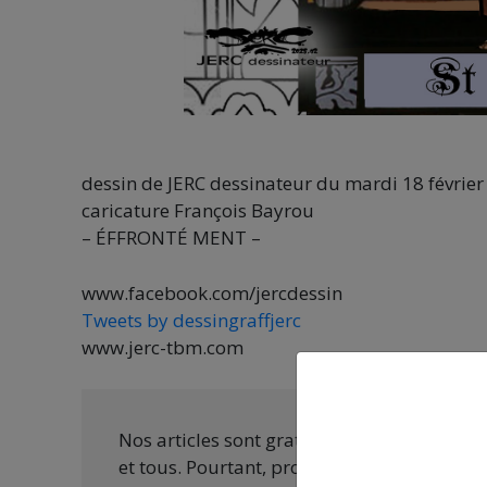
dessin de JERC dessinateur du mardi 18 févrie
caricature François Bayrou
– ÉFFRONTÉ MENT –
www.facebook.com/jercdessin
Tweets by dessingraffjerc
www.jerc-tbm.com
Nos articles sont gratuits car nous penson
et tous. Pourtant, produire une information