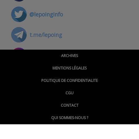
@lepoinginfo
t.me/lepoing
@montpellierpoinginfo
ARCHIVES
MENTIONS LÉGALES
@lepoinginfo.bsky.social
POLITIQUE DE CONFIDENTIALITE
CGU
@LePoingMontpellier
CONTACT
QUI SOMMES-NOUS ?