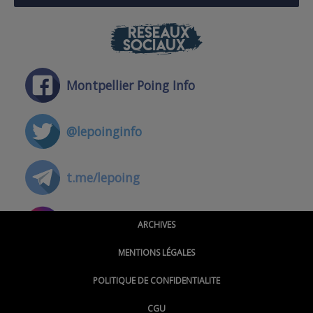
RÉSEAUX
SOCIAUX
Montpellier Poing Info
@lepoinginfo
t.me/lepoing
@montpellierpoinginfo
ARCHIVES
MENTIONS LÉGALES
@lepoinginfo.bsky.social
POLITIQUE DE CONFIDENTIALITE
CGU