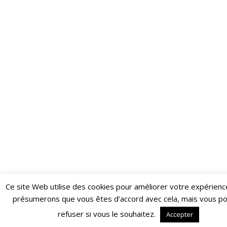
Ce site Web utilise des cookies pour améliorer votre expérienc
Restez informé·e des dernières actualités du Poing !
présumerons que vous êtes d’accord avec cela, mais vous p
ABONNEZ-VOUS À LA NEWSLETTER
refuser si vous le souhaitez.
Accepter