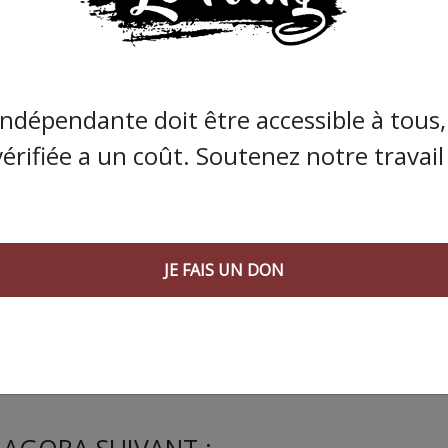
s que la presse indépendante doit être accessible à toute
 engagée et de qualité nécessite du temps et de l’argent,
de Bolloré et de ses amis… Pourvu que ça dure ! Ça
indépendante doit être accessible à tous, 
vérifiée a un coût. Soutenez notre travail 
JE FAIS UN DON
JE FAIS UN DON
 AGORA SUIVANT :