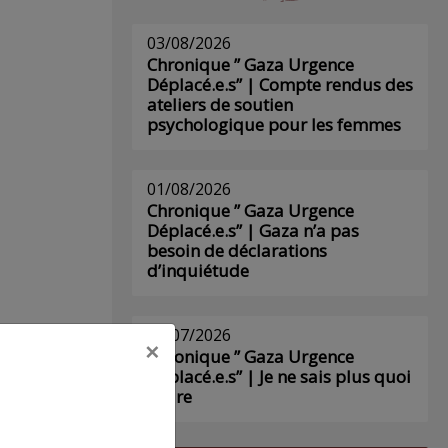
03/08/2026
Chronique ” Gaza Urgence
Déplacé.e.s” | Compte rendus des
ateliers de soutien
psychologique pour les femmes
01/08/2026
Chronique ” Gaza Urgence
Déplacé.e.s” | Gaza n’a pas
besoin de déclarations
d’inquiétude
29/07/2026
×
Chronique ” Gaza Urgence
Déplacé.e.s” | Je ne sais plus quoi
écrire