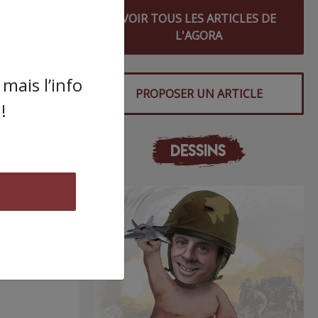
VOIR TOUS LES ARTICLES DE
s
L'AGORA
mais l’info
PROPOSER UN ARTICLE
!
DESSINS