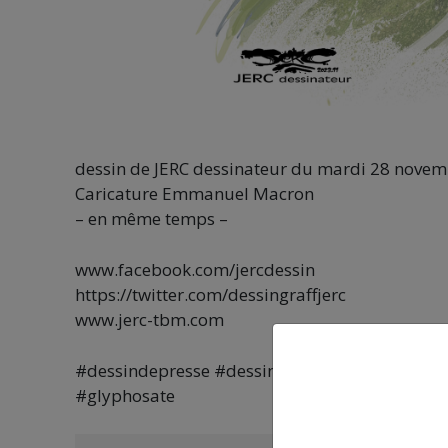
dessin de JERC dessinateur du mardi 28 nove
Caricature Emmanuel Macron
– en même temps –
www.facebook.com/jercdessin
https://twitter.com/dessingraffjerc
www.jerc-tbm.com
#dessindepresse #dessinhumour #ecologie #
#glyphosate