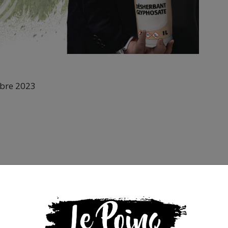
mbre 2023
unarbreunenfant #Macronie #méprisant #cop28