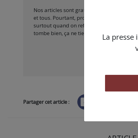
Nos articles sont gratuits car nous penson
et tous. Pourtant, produire une information
surtout quand on refuse d’être aux ordres 
tombe bien, ça ne tient qu’à vous :
La presse 
Partager cet article :
ARTICLE