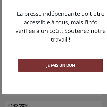
La presse indépendante doit être
Commander le dernier numéro papier du
accessible à tous, mais l’info
Poing !
vérifiée a un coût. Soutenez notre
travail !
Voir tous les numéros papier
AGORA
JE FAIS UN DON
03/08/2026
Chronique ” Gaza Urgence Déplacé.e.s” |
Compte rendus des ateliers de soutien
psychologique pour les femmes
01/08/2026