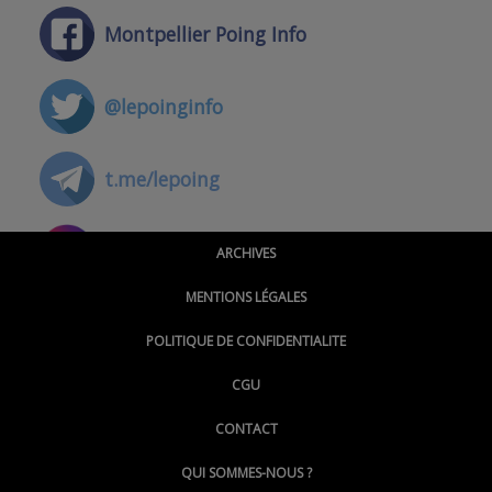
Montpellier Poing Info
@lepoinginfo
t.me/lepoing
@montpellierpoinginfo
ARCHIVES
MENTIONS LÉGALES
@lepoinginfo.bsky.social
POLITIQUE DE CONFIDENTIALITE
CGU
@LePoingMontpellier
CONTACT
QUI SOMMES-NOUS ?