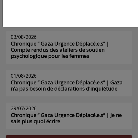
AGORA
03/08/2026
Chronique ” Gaza Urgence Déplacé.e.s” |
Compte rendus des ateliers de soutien
psychologique pour les femmes
01/08/2026
Chronique ” Gaza Urgence Déplacé.e.s” | Gaza
n’a pas besoin de déclarations d’inquiétude
29/07/2026
Chronique ” Gaza Urgence Déplacé.e.s” | Je ne
sais plus quoi écrire