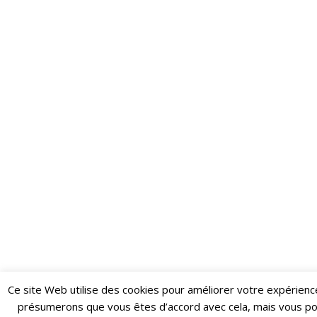
Ce site Web utilise des cookies pour améliorer votre expérienc
Restez informé·e des dernières actualités du Poing !
présumerons que vous êtes d’accord avec cela, mais vous p