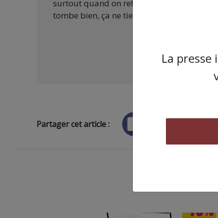
surtout quand on refuse d’être aux ordres 
tombe bien, ça ne tient qu’à vous :
La presse 
Partager cet article :
ARTICLE