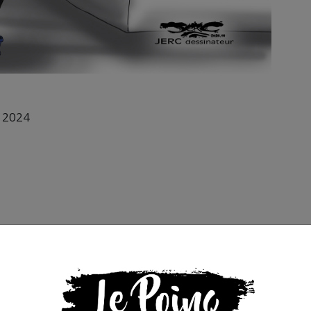
e 2024
s que la presse indépendante doit être accessible à toute
 engagée et de qualité nécessite du temps et de l’argent,