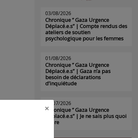
03/08/2026
Chronique ” Gaza Urgence
Déplacé.e.s” | Compte rendus des
ateliers de soutien
psychologique pour les femmes
01/08/2026
Chronique ” Gaza Urgence
Déplacé.e.s” | Gaza n’a pas
besoin de déclarations
d’inquiétude
29/07/2026
×
Chronique ” Gaza Urgence
Déplacé.e.s” | Je ne sais plus quoi
écrire
s