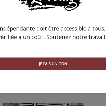
de Bolloré et de ses amis… Pourvu que ça dure ! Ça
JE FAIS UN DON
indépendante doit être accessible à tous, 
vérifiée a un coût. Soutenez notre travail 
JE FAIS UN DON
 AGORA SUIVANT :